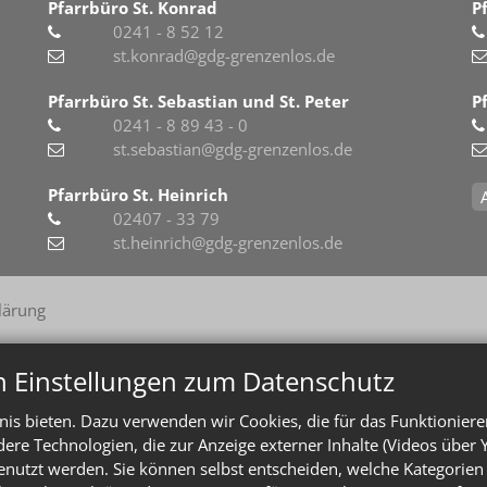
Pfarrbüro St. Konrad
P
0241 - 8 52 12
st.konrad@gdg-grenzenlos.de
Pfarrbüro St. Sebastian und St. Peter
P
0241 - 8 89 43 - 0
st.sebastian@gdg-grenzenlos.de
Pfarrbüro St. Heinrich
02407 - 33 79
st.heinrich@gdg-grenzenlos.de
lärung
n Einstellungen zum Datenschutz
is bieten. Dazu verwenden wir Cookies, die für das Funktioniere
e Technologien, die zur Anzeige externer Inhalte (Videos über 
enutzt werden. Sie können selbst entscheiden, welche Kategorien 