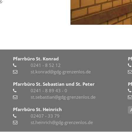
g.
Pfarrbüro St. Konrad
P
0241 - 8 52 12
st.konrad@gdg-grenzenlos.de
Pfarrbüro St. Sebastian und St. Peter
P
0241 - 8 89 43 - 0
st.sebastian@gdg-grenzenlos.de
Pfarrbüro St. Heinrich
02407 - 33 79
st.heinrich@gdg-grenzenlos.de