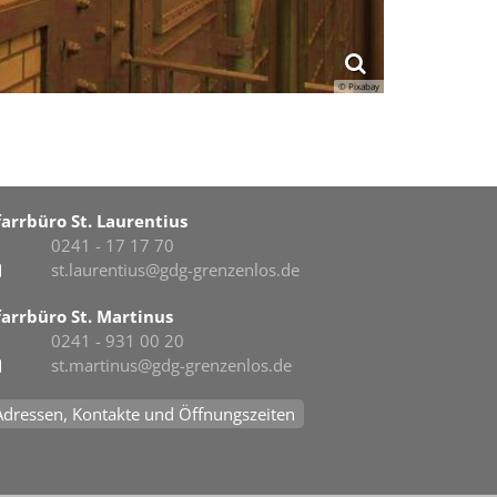
© Pixabay
farrbüro St. Laurentius
0241 - 17 17 70
st.laurentius@gdg-grenzenlos.de
farrbüro St. Martinus
0241 - 931 00 20
st.martinus@gdg-grenzenlos.de
Adressen, Kontakte und Öffnungszeiten