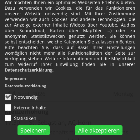
Wir möchten Ihnen ein optimales Webseiten-Erlebnis bieten.
Bernd Schmitz
Dazu verwenden wir Cookies, die für das Funktionieren
unserer Website notwendig sind. Mit Ihrer Zustimmung
10:00
St. Laurentius, AC-Laurensberg
verwenden wir auch Cookies und andere Technologien, die
zur Anzeige externer Inhalte (Videos über Youtube, Audios
Eucharistiefeier
über Soundcloud, Karten über MapTiler ...) oder zu
Bernd Schmitz
anonymen Statistikzwecken genutzt werden. Sie können
selbst entscheiden, welche Kategorien Sie zulassen möchten.
11:30
St. Martinus, AC-Richterich
Bitte beachten Sie, dass auf Basis Ihrer Einstellungen
womöglich nicht mehr alle Funktionalitäten der Seite zur
Eucharistiefeier
Verfügung stehen. Weitere Informationen und die Möglichkeit
zum Widerruf Ihrer Einwillung finden Sie in unserer
Josef Voß
Datenschutzerklärung
.
Impressum
Datenschutzerklärung
14
Sept. 2026
Montag
Notwendig
Externe Inhalte
Datum: 14. September 2026
Kreuzerhöhung
Statistiken
17:30
St. Sebastian, AC-Hörn
Speichern
Alle akzeptieren
Gemeinschaftsmesse des Oratoriums