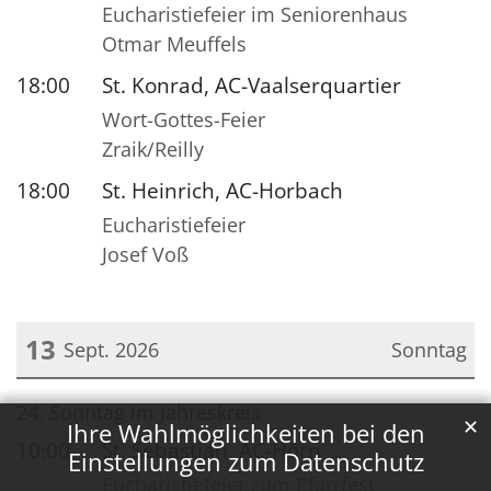
Eucharistiefeier im Seniorenhaus
Otmar Meuffels
18:00
St. Konrad, AC-Vaalserquartier
Wort-Gottes-Feier
Zraik/Reilly
18:00
St. Heinrich, AC-Horbach
Eucharistiefeier
Josef Voß
13
Sept. 2026
Sonntag
Datum: 13. September 2026
24. Sonntag im Jahreskreis
✕
Ihre Wahlmöglichkeiten bei den
10:00
St. Sebastian, AC-Hörn
Einstellungen zum Datenschutz
Eucharistiefeier zum Pfarrfest