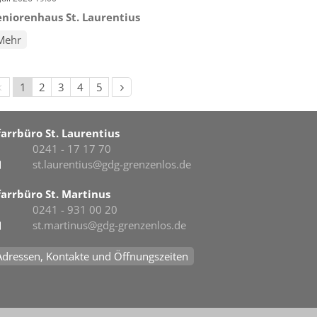
eniorenhaus St. Laurentius
Mehr
Vorherige Seite
Nächste Seite
1
2
3
4
5
farrbüro St. Laurentius
0241 - 17 17 70
st.laurentius@gdg-grenzenlos.de
farrbüro St. Martinus
0241 - 931 00 20
st.martinus@gdg-grenzenlos.de
Adressen, Kontakte und Öffnungszeiten