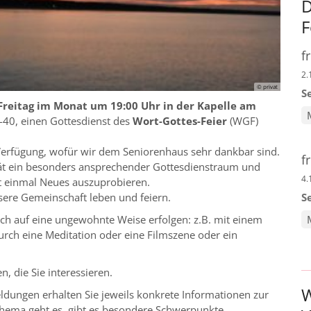
D
F
f
2.
© privat
S
Freitag im Monat um 19:00 Uhr in der Kapelle am
8-40, einen Gottesdienst des
Wort-Gottes-Feier
(WGF)
r Verfügung, wofür wir dem Seniorenhaus sehr dankbar sind.
f
lität ein besonders ansprechender Gottesdienstraum und
4.
t einmal Neues auszuprobieren.
S
sere Gemeinschaft leben und feiern.
auch auf eine ungewohnte Weise erfolgen: z.B. mit einem
durch eine Meditation oder eine Filmszene oder ein
 die Sie interessieren.
W
dungen erhalten Sie jeweils konkrete Informationen zur
Thema geht es, gibt es besondere Schwerpunkte…