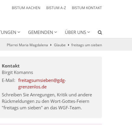
BISTUM AACHEN
BISTUM A-Z
BISTUM KONTAKT
HTUNGEN
GEMEINDEN
ÜBER UNS
Pfarrei Maria Magdalena
Glaube
freitags um sieben
Kontakt
Birgit
Komanns
E-Mail:
freitagsumsieben@gdg-
grenzenlos.de
Schreiben Sie Anregungen, Kritik und andere
Rückmeldungen zu den Wort-Gottes-Feiern
"freitags um sieben" an das WGF-Team.