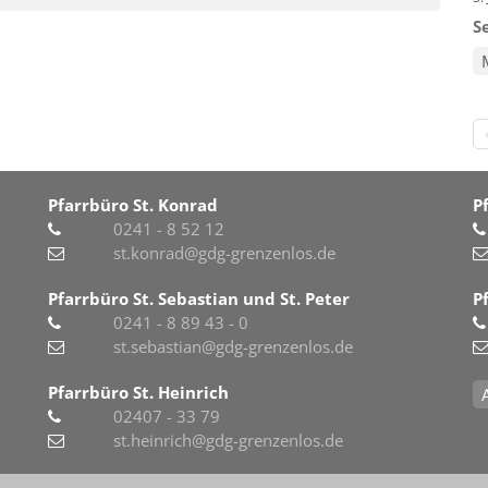
S
Pfarrbüro St. Konrad
P
0241 - 8 52 12
st.konrad@gdg-grenzenlos.de
Pfarrbüro St. Sebastian und St. Peter
P
0241 - 8 89 43 - 0
st.sebastian@gdg-grenzenlos.de
Pfarrbüro St. Heinrich
02407 - 33 79
st.heinrich@gdg-grenzenlos.de