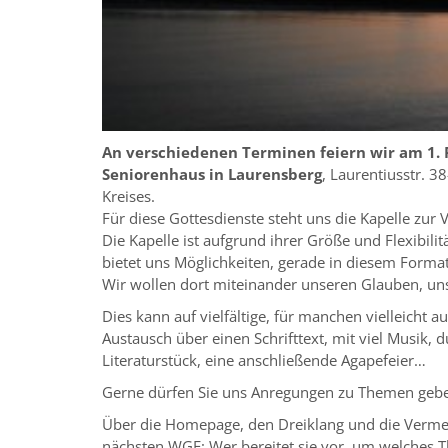
An verschiedenen Terminen feiern wir am 1. 
Seniorenhaus in Laurensberg
, Laurentiusstr. 3
Kreises.
Für diese Gottesdienste steht uns die Kapelle zu
Die Kapelle ist aufgrund ihrer Größe und Flexibi
bietet uns Möglichkeiten, gerade in diesem Forma
Wir wollen dort miteinander unseren Glauben, un
Dies kann auf vielfältige, für manchen vielleicht 
Austausch über einen Schrifttext, mit viel Musik, 
Literaturstück, eine anschließende Agapefeier…
Gerne dürfen Sie uns Anregungen zu Themen geben,
Über die Homepage, den Dreiklang und die Vermel
nächsten WGF: Wer bereitet sie vor, um welches 