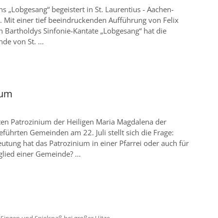
 „Lobgesang“ begeistert in St. Laurentius - Aachen-
 Mit einer tief beeindruckenden Aufführung von Felix
 Bartholdys Sinfonie-Kantate „Lobgesang“ hat die
e von St. ...
ium
ten Patrozinium der Heiligen Maria Magdalena der
hrten Gemeinden am 22. Juli stellt sich die Frage:
tung hat das Patrozinium in einer Pfarrei oder auch für
glied einer Gemeinde? ...
:
Singen und Spielspaß bei großer Hitze