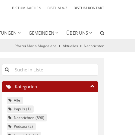
BISTUM AACHEN
BISTUM A-Z
BISTUM KONTAKT
HTUNGEN
GEMEINDEN
ÜBER UNS
Pfarrei Maria Magdalena
Aktuelles
Nachrichten
Suche in Liste
Kategorien
Alle
Impuls
1
Nachrichten
898
Podcast
2