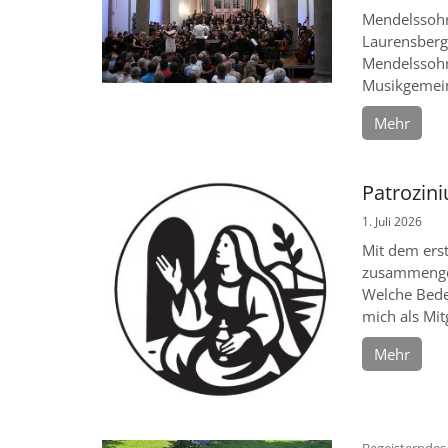
Mendelssohns
Laurensberg.
Mendelssohn
Musikgemeind
Mehr
Patrozin
1. Juli 2026
Mit dem ers
zusammengefü
Welche Bedeu
mich als Mit
Mehr
Begeisterndes 