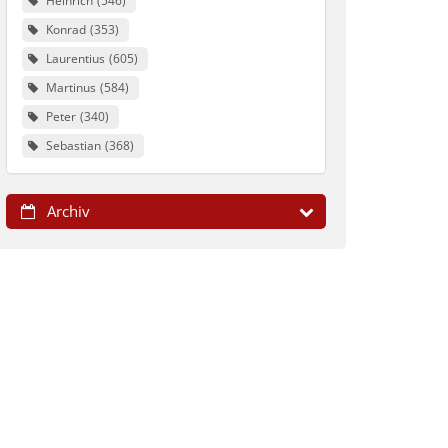
Heinrich
546
Konrad
353
Laurentius
605
Martinus
584
Peter
340
Sebastian
368
Archiv