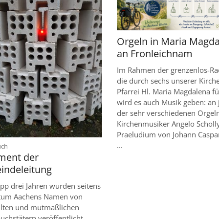
Orgeln in Maria Magd
an Fronleichnam
Im Rahmen der grenzenlos-Ra
die durch sechs unserer Kirch
Pfarrei Hl. Maria Magdalena fü
wird es auch Musik geben: an 
der sehr verschiedenen Orgeln
Kirchenmusiker Angelo Scholly
Praeludium von Johann Caspa
...
:
uch
ment der
ndeleitung
pp drei Jahren wurden seitens
stum Aachens Namen von
ilten und mutmaßlichen
uchstätern veröffentlicht.