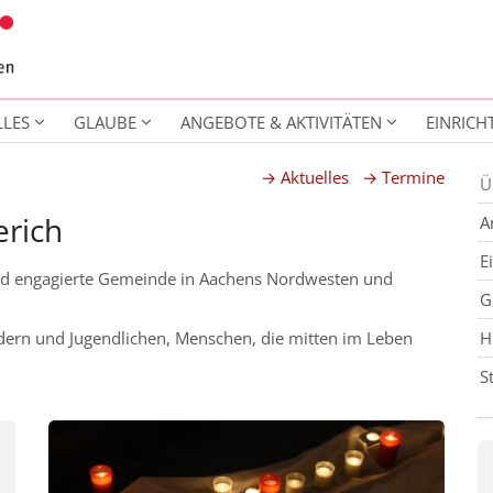
LLES
GLAUBE
ANGEBOTE & AKTIVITÄTEN
EINRIC
→ Aktuelles
→ Termine
Ü
erich
A
E
e und engagierte Gemeinde in Aachens Nordwesten und
G
indern und Jugendlichen, Menschen, die mitten im Leben
H
S