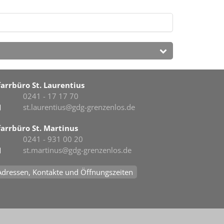
farrbüro St. Laurentius
0241 - 17 17 70
st.laurentius@gdg-grenzenlos.de
farrbüro St. Martinus
0241 - 931 00 20
st.martinus@gdg-grenzenlos.de
Adressen, Kontakte und Öffnungszeiten