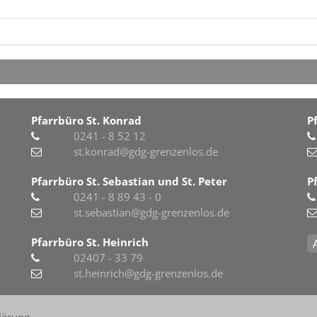
Pfarrbüro St. Konrad
P
0241 - 8 52 12
st.konrad@gdg-grenzenlos.de
Pfarrbüro St. Sebastian und St. Peter
P
0241 - 8 89 43 - 0
st.sebastian@gdg-grenzenlos.de
Pfarrbüro St. Heinrich
02407 - 33 79
st.heinrich@gdg-grenzenlos.de