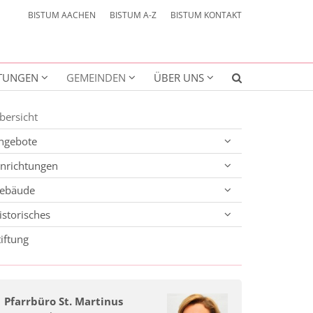
BISTUM AACHEN
BISTUM A-Z
BISTUM KONTAKT
HTUNGEN
GEMEINDEN
ÜBER UNS
bersicht
ngebote
inrichtungen
ebäude
istorisches
tiftung
Pfarrbüro St. Martinus