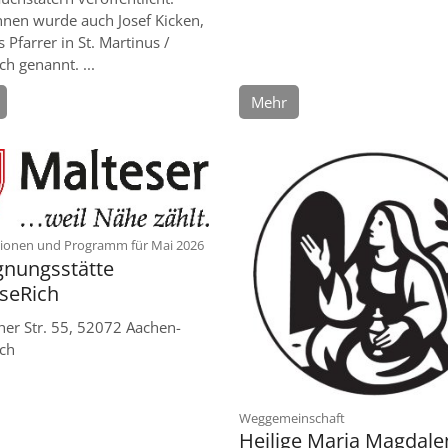
hnen wurde auch Josef Kicken,
 Pfarrer in St. Martinus /
ch genannt. ...
Mehr
:
ionen und Programm für Mai 2026
nungsstätte
seRich
er Str. 55, 52072 Aachen-
ich
:
Weggemeinschaft
Heilige Maria Magdale