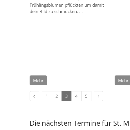
Frühlingsblumen pflückten um damit
dein Bild zu schmücken. ...
Mehr
Mehr
Vorherige Seite
Nächste Seite
1
2
3
4
5
Die nächsten Termine für St. M