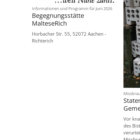
:
Informationen und Programm für Juni 2026
Begegnungsstätte
MalteseRich
Horbacher Str. 55, 52072 Aachen -
Richterich
Missbra
State
Gemei
Vor kna
des Bi
verurte
Missbra