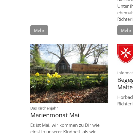
Unter i
ehemals
Richteri
Mehr
Mehr
Informat
Begeg
Malte
Horbach
Richter
:
Das Kirchenjahr
Marienmonat Mai
Es ist Mai, wir kommen zu Dir wie
einst in unserer Kindheit, als wir