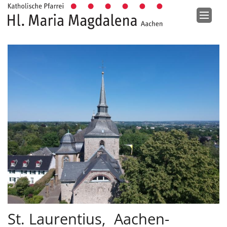
Zum Inhalt springen
St. Laurentius, Aachen-