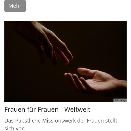
Mehr
© Pixabay
Frauen für Frauen - Weltweit
Das Päpstliche Missionswerk der Frauen stellt
sich vor.