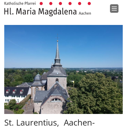
Zum Inhalt springen
St. Laurentius, Aachen-