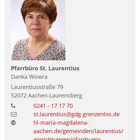
Pfarrbüro St. Laurentius
Danka
Wowra
Laurentiusstraße 79
52072
Aachen-Laurensberg
0241 - 17 17 70
st.laurentius@gdg-grenzenlos.de
hl-maria-magdalena-
aachen.de/gemeinden/laurentius/
einrichtungen/pfarrbuero