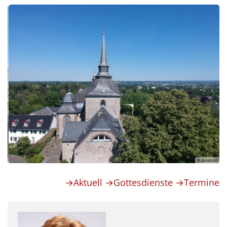
© Deichsel
© P. 
→Aktuell
→Gottesdienste
→Termine