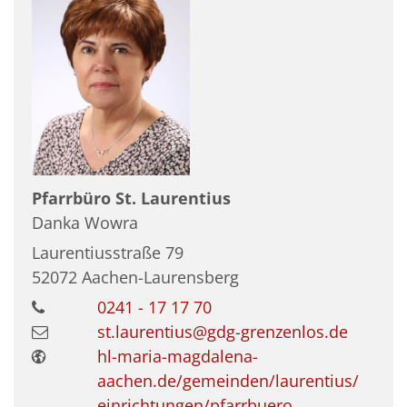
Pfarrbüro St. Laurentius
Danka
Wowra
Laurentiusstraße 79
52072
Aachen-Laurensberg
0241 - 17 17 70
st.laurentius@gdg-grenzenlos.de
hl-maria-magdalena-
aachen.de/gemeinden/laurentius/
einrichtungen/pfarrbuero