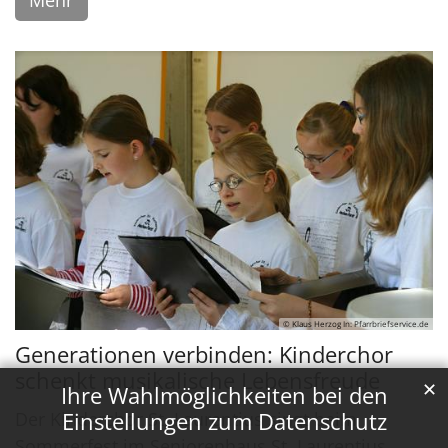
Mehr
© Klaus Herzog In: Pfarrbriefservice.de
Generationen verbinden: Kinderchor
schenkt musikalische Lebensfreude
✕
Ihre Wahlmöglichkeiten bei den
Der Kinderchor St. Laurentius singt beim
Einstellungen zum Datenschutz
Sommerfest im Seniorenhaus St. Laurentius