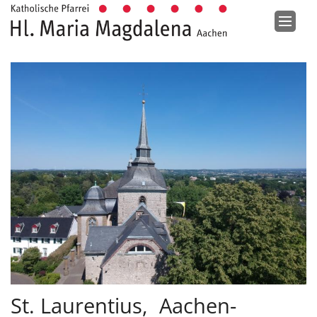
Zum Inhalt springen
St. Laurentius, Aachen-