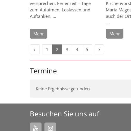
versprechen. Ferienzeit – Tage
Kirchenvorst
zum Aufatmen, Loslassen und
Maria Magdal
Auftanken. ...
auch der Or
...
Mehr
Mehr
Vorherige Seite
Nächste Seite
1
2
3
4
5
Termine
Keine Ergebnisse gefunden
Besuchen Sie uns auf