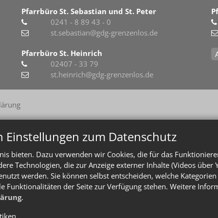
Pfarrbüro St. Sebastian und St. Peter
P
0241 - 8 89 43 - 0
st.sebastian@gdg-grenzenlos.de
Pfarrbüro St. Heinrich
02407 - 33 79
st.heinrich@gdg-grenzenlos.de
lärung
n Einstellungen zum Datenschutz
is bieten. Dazu verwenden wir Cookies, die für das Funktioniere
e Technologien, die zur Anzeige externer Inhalte (Videos über 
enutzt werden. Sie können selbst entscheiden, welche Kategorien 
le Funktionalitäten der Seite zur Verfügung stehen. Weitere Info
lärung
.
stiken