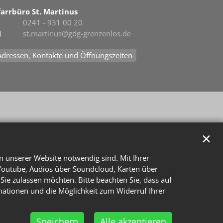
farrbüro St. Martinus
0241 - 931 00 20
st.martinus@gdg-grenzenlos.de
Adressen, Kontakte und Öffnungszeiten
✕
n unserer Website notwendig sind. Mit Ihrer
Youtube, Audios über Soundcloud, Karten über
Sie zulassen möchten. Bitte beachten Sie, dass auf
rmationen und die Möglichkeit zum Widerruf Ihrer
Speichern
Alle akzeptieren