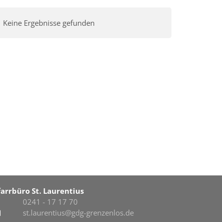
Keine Ergebnisse gefunden
farrbüro St. Laurentius
0241 - 17 17 70
st.laurentius@gdg-grenzenlos.de