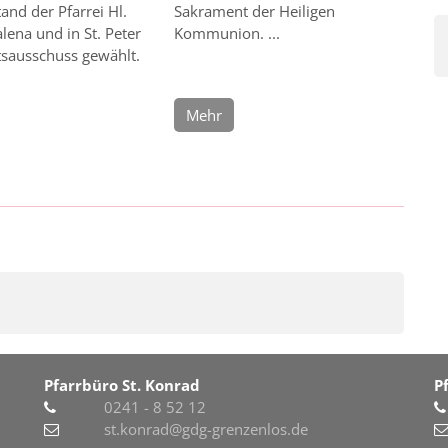
and der Pfarrei Hl.
Sakrament der Heiligen
ena und in St. Peter
Kommunion. ...
tsausschuss gewählt.
Mehr
Pfarrbüro St. Konrad
P
0241 - 8 52 12
st.konrad@gdg-grenzenlos.de