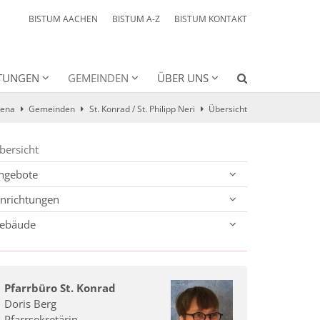
BISTUM AACHEN
BISTUM A-Z
BISTUM KONTAKT
HTUNGEN
GEMEINDEN
ÜBER UNS
lena
Gemeinden
St. Konrad / St. Philipp Neri
Übersicht
bersicht
ngebote
inrichtungen
ebäude
Pfarrbüro St. Konrad
Doris
Berg
Pfarrsekretärin