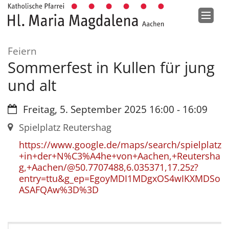
Zum Inhalt springen
:
Feiern
Sommerfest in Kullen für jung
und alt
Datum:
Freitag, 5. September 2025 16:00 - 16:09
Ort:
Spielplatz Reutershag
https://www.google.de/maps/search/spielplatz
+in+der+N%C3%A4he+von+Aachen,+Reutersha
g,+Aachen/@50.7707488,6.035371,17.25z?
entry=ttu&g_ep=EgoyMDI1MDgxOS4wIKXMDSo
ASAFQAw%3D%3D