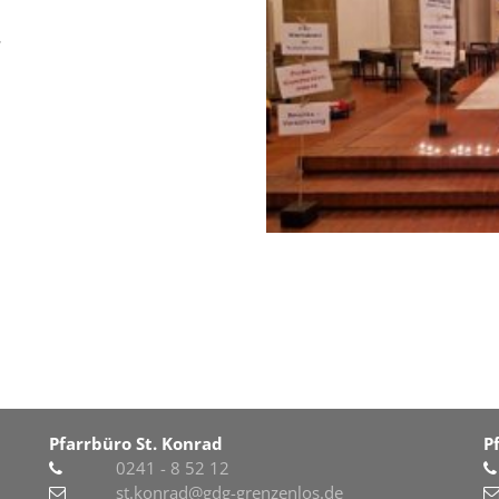
.
Pfarrbüro St. Konrad
P
0241 - 8 52 12
st.konrad@gdg-grenzenlos.de