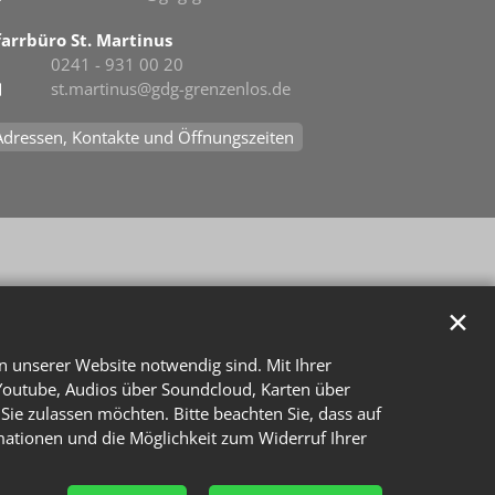
farrbüro St. Martinus
0241 - 931 00 20
st.martinus@gdg-grenzenlos.de
Adressen, Kontakte und Öffnungszeiten
✕
n unserer Website notwendig sind. Mit Ihrer
Youtube, Audios über Soundcloud, Karten über
Sie zulassen möchten. Bitte beachten Sie, dass auf
rmationen und die Möglichkeit zum Widerruf Ihrer