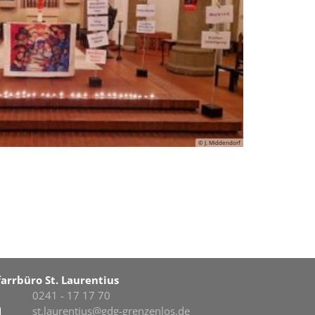
© J. Middendorf
farrbüro St. Laurentius
0241 - 17 17 70
st.laurentius@gdg-grenzenlos.de