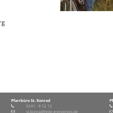
rg
Pfarrbüro St. Konrad
P
0241 - 8 52 12
st.konrad@gdg-grenzenlos.de