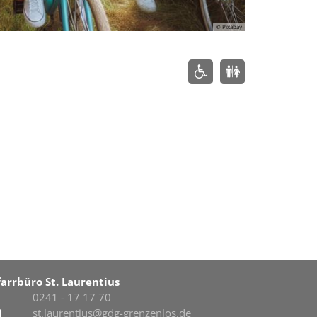
© Pixabay
farrbüro St. Laurentius
0241 - 17 17 70
st.laurentius@gdg-grenzenlos.de