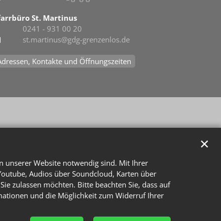
farrbüro St. Martinus
0241 - 931 00 20
st.martinus@gdg-grenzenlos.de
Adressen, Kontakte und Öffnungszeiten
✕
n unserer Website notwendig sind. Mit Ihrer
Youtube, Audios über Soundcloud, Karten über
Sie zulassen möchten. Bitte beachten Sie, dass auf
rmationen und die Möglichkeit zum Widerruf Ihrer