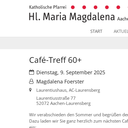
Zum Inhalt springen
START
AKTUE
Café-Treff 60+
Datum:
Dienstag, 9. September 2025
Von:
Magdalena Foerster
Ort:
Laurentiushaus, AC-Laurensberg
Laurentiusstraße 77
52072
Aachen-Laurensberg
Wir verabschieden den Sommer und begrüßen den
Dazu laden wir Sie ganz herzlich zum nächsten Ca
ein: