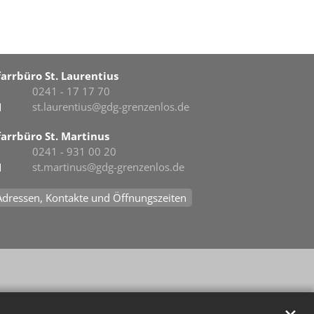
farrbüro St. Laurentius
0241 - 17 17 70
st.laurentius@gdg-grenzenlos.de
farrbüro St. Martinus
0241 - 931 00 20
st.martinus@gdg-grenzenlos.de
Adressen, Kontakte und Öffnungszeiten