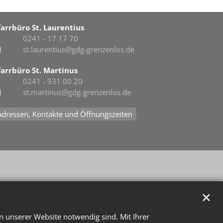
farrbüro St. Laurentius
0241 - 17 17 70
st.laurentius@gdg-grenzenlos.de
farrbüro St. Martinus
0241 - 931 00 20
st.martinus@gdg-grenzenlos.de
Adressen, Kontakte und Öffnungszeiten
✕
n unserer Website notwendig sind. Mit Ihrer